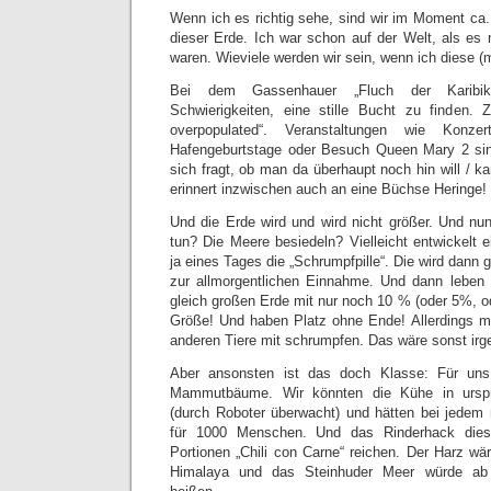
Wenn ich es richtig sehe, sind wir im Moment ca.
dieser Erde. Ich war schon auf der Welt, als es 
waren. Wieviele werden wir sein, wenn ich diese (m
Bei dem Gassenhauer „Fluch der Karibik
Schwierigkeiten, eine stille Bucht zu finden. Zi
overpopulated“. Veranstaltungen wie Konze
Hafengeburtstage oder Besuch Queen Mary 2 sin
sich fragt, ob man da überhaupt noch hin will / k
erinnert inzwischen auch an eine Büchse Heringe!
Und die Erde wird und wird nicht größer. Und nu
tun? Die Meere besiedeln? Vielleicht entwickelt 
ja eines Tages die „Schrumpfpille“. Die wird dann ge
zur allmorgentlichen Einnahme. Und dann leben 
gleich großen Erde mit nur noch 10 % (oder 5%, o
Größe! Und haben Platz ohne Ende! Allerdings m
anderen Tiere mit schrumpfen. Das wäre sonst irge
Aber ansonsten ist das doch Klasse: Für un
Mammutbäume. Wir könnten die Kühe in urspr
(durch Roboter überwacht) und hätten bei jedem
für 1000 Menschen. Und das Rinderhack dies
Portionen „Chili con Carne“ reichen. Der Harz wä
Himalaya und das Steinhuder Meer würde ab 