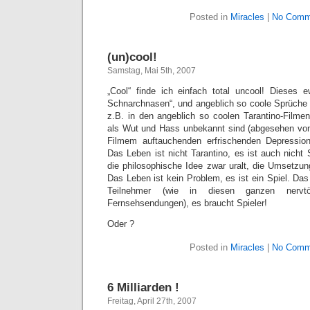
Posted in
Miracles
|
No Comm
(un)cool!
Samstag, Mai 5th, 2007
„Cool“ finde ich einfach total uncool! Dieses e
Schnarchnasen“, und angeblich so coole Sprüche 
z.B. in den angeblich so coolen Tarantino-Film
als Wut und Hass unbekannt sind (abgesehen von 
Filmem auftauchenden erfrischenden Depression
Das Leben ist nicht Tarantino, es ist auch nicht 
die philosophische Idee zwar uralt, die Umsetzung 
Das Leben ist kein Problem, es ist ein Spiel. Da
Teilnehmer (wie in diesen ganzen nervtö
Fernsehsendungen), es braucht Spieler!
Oder ?
Posted in
Miracles
|
No Comm
6 Milliarden !
Freitag, April 27th, 2007